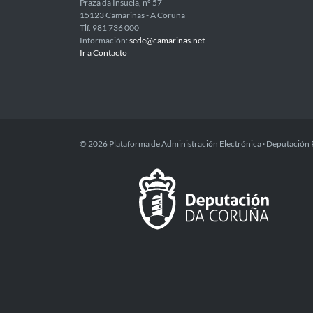
Praza da Insuela, nº 57
15123 Camariñas - A Coruña
Tlf. 981 736 000
Información:
sede@camarinas.net
Ir a Contacto
© 2026 Plataforma de Administración Electrónica · Deputación 