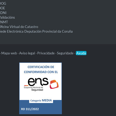
DOG
BOE
eDNI
alidacións
FNMT
ficina Virtual do Catastro
Sede Electrónica Deputación Provincial da Coruña
Mapa web
Aviso legal
Privacidade
Seguridade
Axuda
-
-
-
-
-