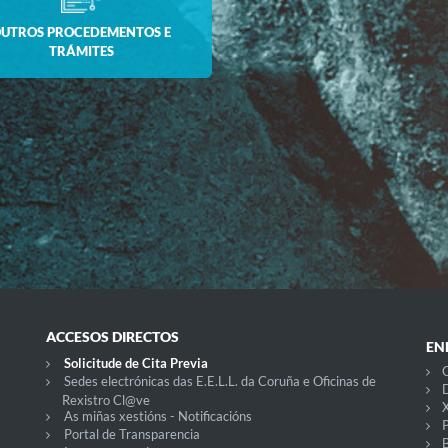
UTROS PROCEDEMENTOS E
TRÁMITES
ACCESOS DIRECTOS
EN
Solicitude de Cita Previa
C
Sedes electrónicas das E.E.L.L. da Coruña e Oficinas de
D
Rexistro Cl@ve
X
As miñas xestións - Notificacións
P
Portal de Transparencia