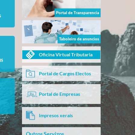
Portal de Transparencia
S
Taboleiro de anuncios
Oficina Virtual Tributaria
NS
Portal de Cargos Electos
Portal de Empresas
Impresos xerais
Outros Servizos