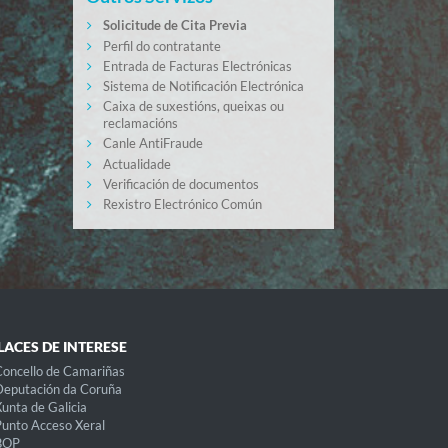
Solicitude de Cita Previa
Perfil do contratante
Entrada de Facturas Electrónicas
Sistema de Notificación Electrónica
Caixa de suxestións, queixas ou
reclamacións
Canle AntiFraude
Actualidade
Verificación de documentos
Rexistro Electrónico Común
LACES DE INTERESE
oncello de Camariñas
eputación da Coruña
unta de Galicia
unto Acceso Xeral
BOP