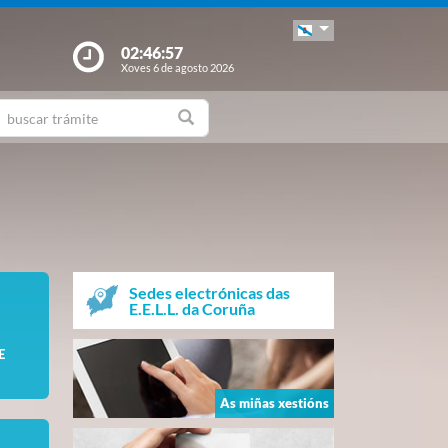
02:46:58
Xoves 6 de agosto 2026
Sedes electrónicas das
E.E.L.L. da Coruña
E
As miñas xestións