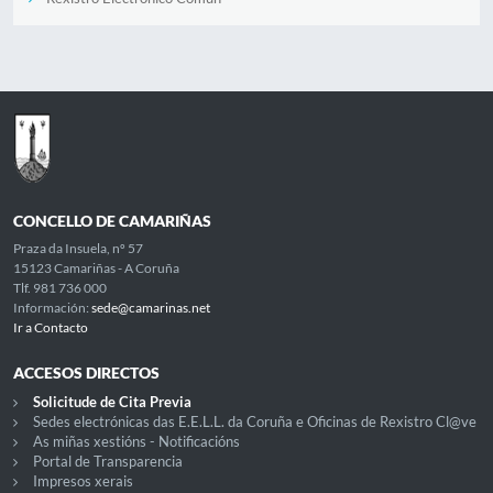
CONCELLO DE CAMARIÑAS
Praza da Insuela, nº 57
15123 Camariñas - A Coruña
Tlf. 981 736 000
Información:
sede@camarinas.net
Ir a Contacto
ACCESOS DIRECTOS
Solicitude de Cita Previa
Sedes electrónicas das E.E.L.L. da Coruña e Oficinas de Rexistro Cl@ve
As miñas xestións - Notificacións
Portal de Transparencia
Impresos xerais