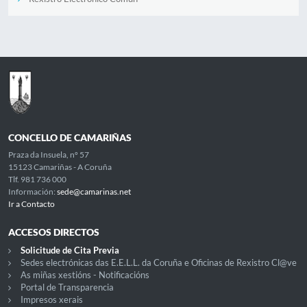
CONCELLO DE CAMARIÑAS
Praza da Insuela, nº 57
15123 Camariñas - A Coruña
Tlf. 981 736 000
Información:
sede@camarinas.net
Ir a Contacto
ACCESOS DIRECTOS
Solicitude de Cita Previa
Sedes electrónicas das E.E.L.L. da Coruña e Oficinas de Rexistro Cl@ve
As miñas xestións - Notificacións
Portal de Transparencia
Impresos xerais