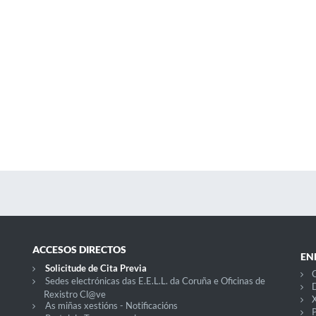
ACCESOS DIRECTOS
EN
Solicitude de Cita Previa
C
Sedes electrónicas das E.E.L.L. da Coruña e Oficinas de
D
Rexistro Cl@ve
X
As miñas xestións - Notificacións
P