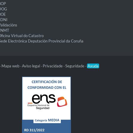
BOP
DOG
BOE
eDNI
alidacións
FNMT
ficina Virtual do Catastro
Sede Electrónica Deputación Provincial da Coruña
Mapa web
Aviso legal
Privacidade
Seguridade
Axuda
-
-
-
-
-