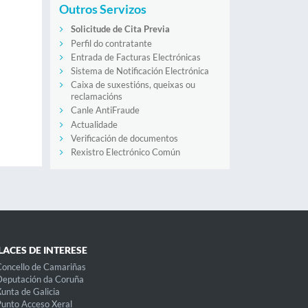
Outros Servizos
Solicitude de Cita Previa
Perfil do contratante
Entrada de Facturas Electrónicas
Sistema de Notificación Electrónica
Caixa de suxestións, queixas ou
reclamacións
Canle AntiFraude
Actualidade
Verificación de documentos
Rexistro Electrónico Común
LACES DE INTERESE
oncello de Camariñas
eputación da Coruña
unta de Galicia
unto Acceso Xeral