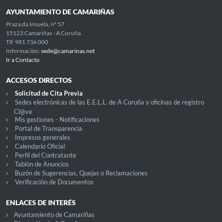
AYUNTAMIENTO DE CAMARIÑAS
Praza da Insuela, nº 57
15123 Camariñas - A Coruña
Tlf. 981 736 000
Información:
sede@camarinas.net
Ir a Contacto
ACCESOS DIRECTOS
Solicitud de Cita Previa
Sedes electrónicas de las E.E.L.L. de A Coruña y oficinas de registro
Cl@ve
Mis gestiones - Notificaciones
Portal de Transparencia
Impresos generales
Calendario Oficial
Perfil del Contratante
Tablón de Anuncios
Buzón de Sugerencias, Quejas o Reclamaciones
Verificación de Documentos
ENLACES DE INTERÉS
Ayuntamiento de Camariñas