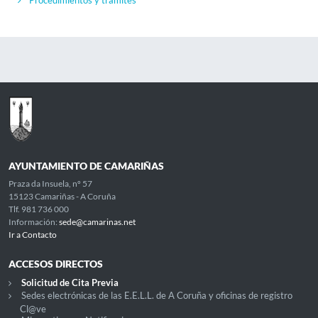
Procedimientos y trámites
AYUNTAMIENTO DE CAMARIÑAS
Praza da Insuela, nº 57
15123 Camariñas - A Coruña
Tlf. 981 736 000
Información:
sede@camarinas.net
Ir a Contacto
ACCESOS DIRECTOS
Solicitud de Cita Previa
Sedes electrónicas de las E.E.L.L. de A Coruña y oficinas de registro
Cl@ve