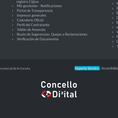
registro Cl@ve
X
Mis gestiones - Notificaciones
P
Portal de Transparencia
Impresos generales
Calendario Oficial
Perfil del Contratante
Tablón de Anuncios
V
Buzón de Sugerencias, Quejas o Reclamaciones
Verificación de Documentos
O
Soporte técnico
Accesibili
Provincial de A Coruña
-