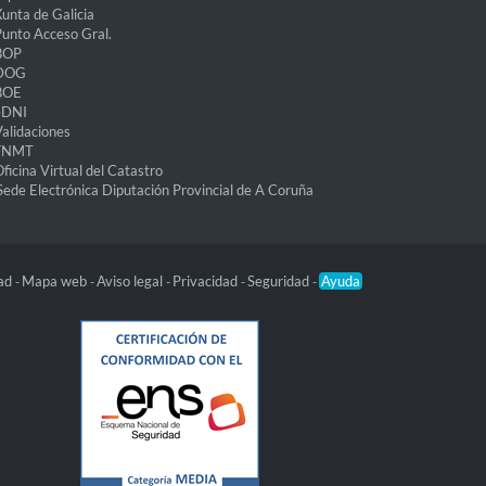
unta de Galicia
unto Acceso Gral.
BOP
DOG
BOE
eDNI
alidaciones
FNMT
ficina Virtual del Catastro
Sede Electrónica Diputación Provincial de A Coruña
dad
Mapa web
Aviso legal
Privacidad
Seguridad
Ayuda
-
-
-
-
-