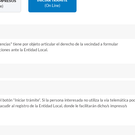
INICIAR TRÁMITE
MPRESOS
(on Line)
ne)
cias" tiene por objeto articular el derecho de la vecindad a formular
iones ante la Entidad Local.
otón “Iniciar trámite”. Si la persona interesada no utiliza la vía telemática po
cudir al registro de la Entidad Local, donde le facilitarán dicho/s impreso/s