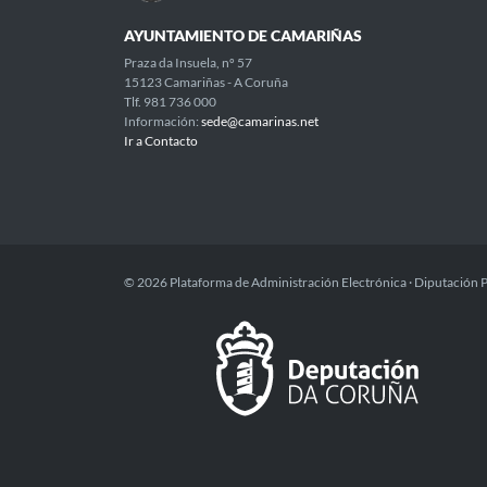
AYUNTAMIENTO DE CAMARIÑAS
Praza da Insuela, nº 57
15123 Camariñas - A Coruña
Tlf. 981 736 000
Información:
sede@camarinas.net
Ir a Contacto
© 2026 Plataforma de Administración Electrónica · Diputación 