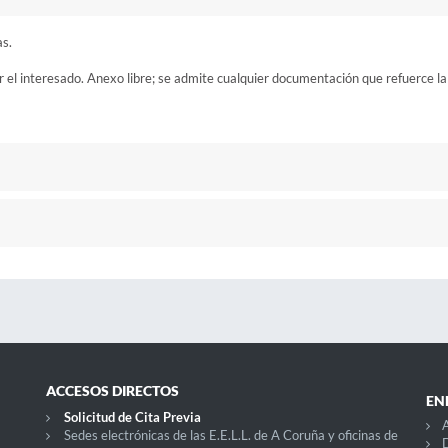
as.
 el interesado. Anexo libre; se admite cualquier documentación que refuerce la
ACCESOS DIRECTOS
EN
Solicitud de Cita Previa
Sedes electrónicas de las E.E.L.L. de A Coruña y oficinas de
D