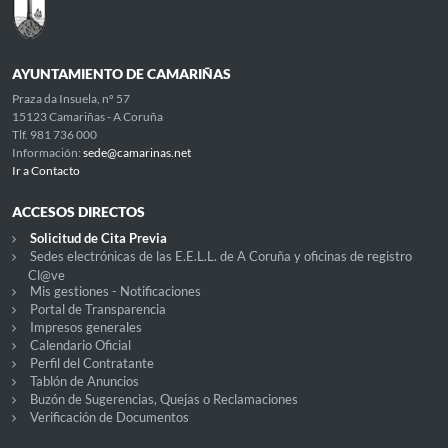
AYUNTAMIENTO DE CAMARIÑAS
Praza da Insuela, nº 57
15123 Camariñas - A Coruña
Tlf. 981 736 000
Información:
sede@camarinas.net
Ir a Contacto
ACCESOS DIRECTOS
Solicitud de Cita Previa
Sedes electrónicas de las E.E.L.L. de A Coruña y oficinas de registro
Cl@ve
Mis gestiones - Notificaciones
Portal de Transparencia
Impresos generales
Calendario Oficial
Perfil del Contratante
Tablón de Anuncios
Buzón de Sugerencias, Quejas o Reclamaciones
Verificación de Documentos