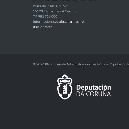
Praza da Insuela, nº 57
15123 Camariñas - A Coruña
Tlf. 981 736 000
Información:
sede@camarinas.net
Ir a Contacto
© 2026 Plataforma de Administración Electrónica · Diputación 