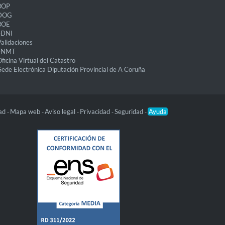
BOP
DOG
BOE
eDNI
alidaciones
FNMT
ficina Virtual del Catastro
Sede Electrónica Diputación Provincial de A Coruña
dad
Mapa web
Aviso legal
Privacidad
Seguridad
Ayuda
-
-
-
-
-