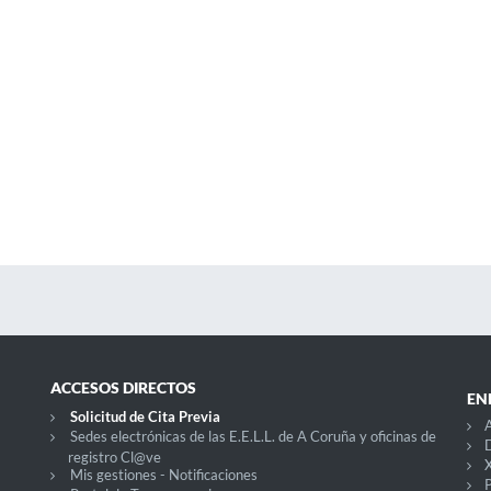
ACCESOS DIRECTOS
EN
Solicitud de Cita Previa
Sedes electrónicas de las E.E.L.L. de A Coruña y oficinas de
D
registro Cl@ve
X
Mis gestiones - Notificaciones
P