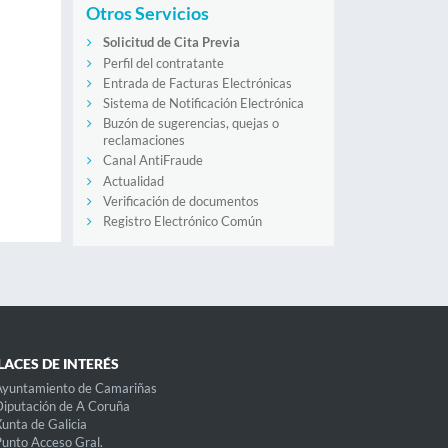
Otros Servicios
Solicitud de Cita Previa
Perfil del contratante
Entrada de Facturas Electrónicas
Sistema de Notificación Electrónica
Buzón de sugerencias, quejas o
reclamaciones
Canal AntiFraude
Actualidad
Verificación de documentos
Registro Electrónico Común
LACES DE INTERÉS
Ayuntamiento de Camariñas
iputación de A Coruña
unta de Galicia
unto Acceso Gral.