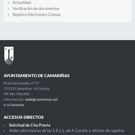
Actualidad
Verificación de documentos
Registro Electrónico Común
AYUNTAMIENTO DE CAMARIÑAS
Praza da Insuela, nº 57
15123 Camariñas - A Coruña
Tlf. 981 736 000
Información:
sede@camarinas.net
Ir a Contacto
ACCESOS DIRECTOS
Solicitud de Cita Previa
Sedes electrónicas de las E.E.L.L. de A Coruña y oficinas de registro