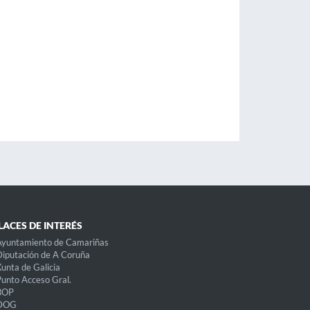
LACES DE INTERÉS
Ayuntamiento de Camariñas
iputación de A Coruña
unta de Galicia
unto Acceso Gral.
BOP
DOG