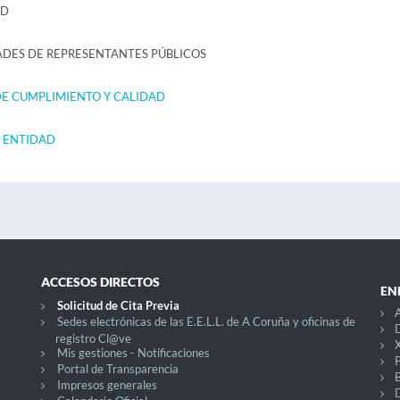
AD
ADES DE REPRESENTANTES PÚBLICOS
 DE CUMPLIMIENTO Y CALIDAD
A ENTIDAD
ACCESOS DIRECTOS
EN
Solicitud de Cita Previa
Sedes electrónicas de las E.E.L.L. de A Coruña y oficinas de
D
registro Cl@ve
X
Mis gestiones - Notificaciones
P
Portal de Transparencia
Impresos generales