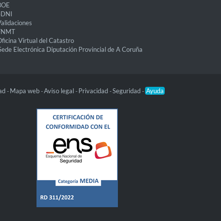
BOE
eDNI
alidaciones
FNMT
ficina Virtual del Catastro
Sede Electrónica Diputación Provincial de A Coruña
dad
Mapa web
Aviso legal
Privacidad
Seguridad
Ayuda
-
-
-
-
-