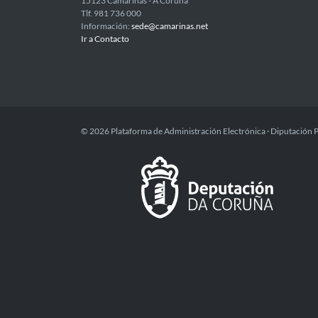
15123 Camariñas - A Coruña
Tlf. 981 736 000
Información:
sede@camarinas.net
Ir a Contacto
© 2026 Plataforma de Administración Electrónica · Diputación 