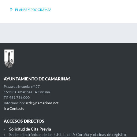
PLANES Y PROGRAMAS
AYUNTAMIENTO DE CAMARIÑAS
Praza da Insuela, nº 57
15123 Camariñas - A Coruña
Tlf. 981 736 000
Información:
sede@camarinas.net
Ir a Contacto
ACCESOS DIRECTOS
Solicitud de Cita Previa
Sedes electrónicas de las E.E.L.L. de A Coruña y oficinas de registro