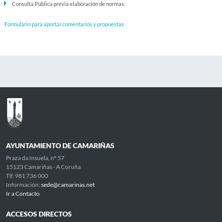
Consulta Pública previa elaboración de normas:
Formulario para aportar comentarios y propuestas
AYUNTAMIENTO DE CAMARIÑAS
Praza da Insuela, nº 57
15123 Camariñas - A Coruña
Tlf. 981 736 000
Información:
sede@camarinas.net
Ir a Contacto
ACCESOS DIRECTOS