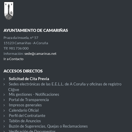
AYUNTAMIENTO DE CAMARIÑAS
Praza da Insuela, nº 57
15123 Camariñas - A Coruña
Tlf. 981 736 000
Información:
sede@camarinas.net
Ir a Contacto
ACCESOS DIRECTOS
Solicitud de Cita Previa
Sedes electrónicas de las E.E.L.L. de A Coruña y oficinas de registro
Cl@ve
Mis gestiones - Notificaciones
Portal de Transparencia
Impresos generales
Calendario Oficial
Perfil del Contratante
Tablón de Anuncios
Buzón de Sugerencias, Quejas o Reclamaciones
Verificación de Documentos