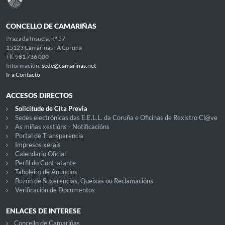
CONCELLO DE CAMARIÑAS
Praza da Insuela, nº 57
15123 Camariñas - A Coruña
Tlf. 981 736 000
Información:
sede@camarinas.net
Ir a Contacto
ACCESOS DIRECTOS
Solicitude de Cita Previa
Sedes electrónicas das E.E.L.L. da Coruña e Oficinas de Rexistro Cl@ve
As miñas xestións - Notificacións
Portal de Transparencia
Impresos xerais
Calendario Oficial
Perfil do Contratante
Taboleiro de Anuncios
Buzón de Suxerencias, Queixas ou Reclamacións
Verificación de Documentos
ENLACES DE INTERESE
Concello de Camariñas