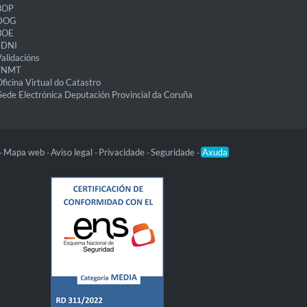
BOP
DOG
BOE
eDNI
alidacións
FNMT
ficina Virtual do Catastro
Sede Electrónica Deputación Provincial da Coruña
Mapa web
Aviso legal
Privacidade
Seguridade
Axuda
-
-
-
-
-