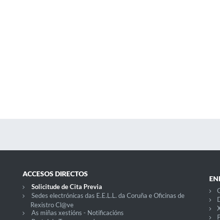
ACCESOS DIRECTOS
EN
Solicitude de Cita Previa
C
Sedes electrónicas das E.E.L.L. da Coruña e Oficinas de
D
Rexistro Cl@ve
X
As miñas xestións - Notificacións
P