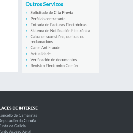
Outros Servizos
Solicitude de Cita Previa
Perfil do contratante
Entrada de Facturas Electrónicas
Sistema de Notificación Electrónica
Caixa de suxestións, queixas ou
reclamacións
Canle AntiFraude
Actualidade
Verificación de documentos
Rexistro Electrónico Común
LACES DE INTERESE
oncello de Camariñas
eputación da Coruña
unta de Galicia
unto Acceso Xeral