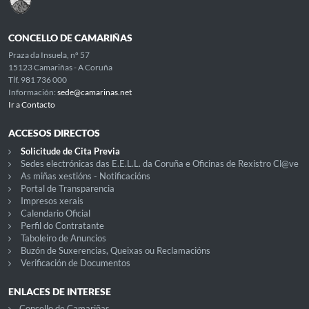
CONCELLO DE CAMARIÑAS
Praza da Insuela, nº 57
15123 Camariñas - A Coruña
Tlf. 981 736 000
Información:
sede@camarinas.net
Ir a Contacto
ACCESOS DIRECTOS
Solicitude de Cita Previa
Sedes electrónicas das E.E.L.L. da Coruña e Oficinas de Rexistro Cl@ve
As miñas xestións - Notificacións
Portal de Transparencia
Impresos xerais
Calendario Oficial
Perfil do Contratante
Taboleiro de Anuncios
Buzón de Suxerencias, Queixas ou Reclamacións
Verificación de Documentos
ENLACES DE INTERESE
Concello de Camariñas