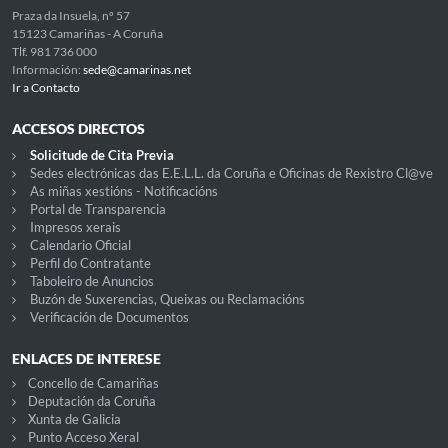
Praza da Insuela, nº 57
15123 Camariñas - A Coruña
Tlf. 981 736 000
Información:
sede@camarinas.net
Ir a Contacto
ACCESOS DIRECTOS
Solicitude de Cita Previa
Sedes electrónicas das E.E.L.L. da Coruña e Oficinas de Rexistro Cl@ve
As miñas xestións - Notificacións
Portal de Transparencia
Impresos xerais
Calendario Oficial
Perfil do Contratante
Taboleiro de Anuncios
Buzón de Suxerencias, Queixas ou Reclamacións
Verificación de Documentos
ENLACES DE INTERESE
Concello de Camariñas
Deputación da Coruña
Xunta de Galicia
Punto Acceso Xeral