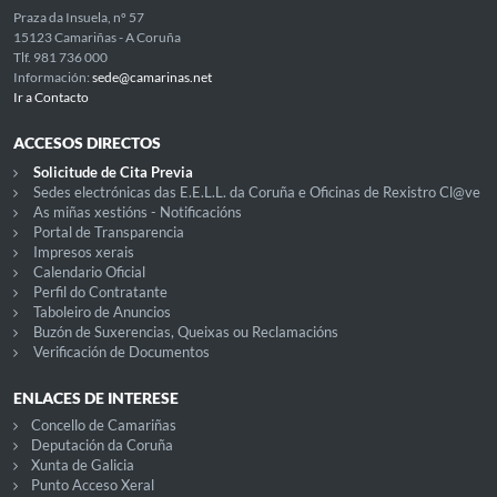
Praza da Insuela, nº 57
15123 Camariñas - A Coruña
Tlf. 981 736 000
Información:
sede@camarinas.net
Ir a Contacto
ACCESOS DIRECTOS
Solicitude de Cita Previa
Sedes electrónicas das E.E.L.L. da Coruña e Oficinas de Rexistro Cl@ve
As miñas xestións - Notificacións
Portal de Transparencia
Impresos xerais
Calendario Oficial
Perfil do Contratante
Taboleiro de Anuncios
Buzón de Suxerencias, Queixas ou Reclamacións
Verificación de Documentos
ENLACES DE INTERESE
Concello de Camariñas
Deputación da Coruña
Xunta de Galicia
Punto Acceso Xeral