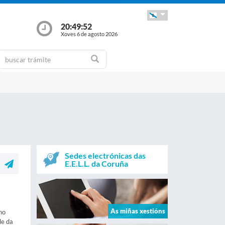
20:49:52
Xoves 6 de agosto 2026
Sedes electrónicas das
E.E.L.L. da Coruña
As miñas xestións
no
de da