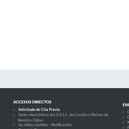
ACCESOS DIRECTOS
EN
Solicitude de Cita Previa
C
Sedes electrónicas das E.E.L.L. da Coruña e Oficinas de
D
Rexistro Cl@ve
X
As miñas xestións - Notificacións
P