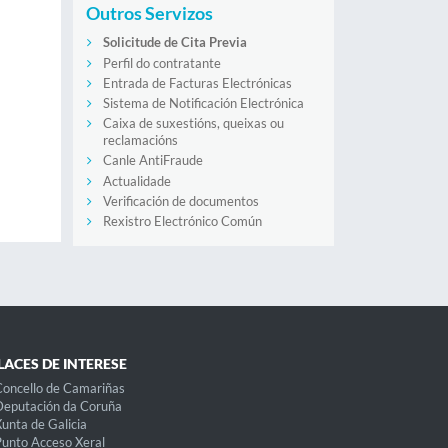
Outros Servizos
Solicitude de Cita Previa
Perfil do contratante
Entrada de Facturas Electrónicas
Sistema de Notificación Electrónica
Caixa de suxestións, queixas ou
reclamacións
Canle AntiFraude
Actualidade
Verificación de documentos
Rexistro Electrónico Común
LACES DE INTERESE
oncello de Camariñas
eputación da Coruña
unta de Galicia
unto Acceso Xeral