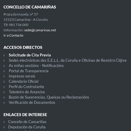
CONCELLO DE CAMARIÑAS
Praza da Insuela, nº 57
15123 Camariñas - A Coruña
Tlf. 981 736 000
Información:
sede@camarinas.net
Ir a Contacto
ACCESOS DIRECTOS
Solicitude de Cita Previa
Sedes electrónicas das E.E.L.L. da Coruña e Oficinas de Rexistro Cl@ve
As miñas xestións - Notificacións
Portal de Transparencia
Impresos xerais
Calendario Oficial
Perfil do Contratante
Taboleiro de Anuncios
Buzón de Suxerencias, Queixas ou Reclamacións
Verificación de Documentos
ENLACES DE INTERESE
Concello de Camariñas
Deputación da Coruña