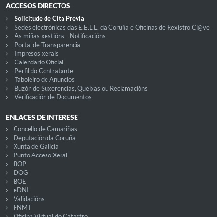
ACCESOS DIRECTOS
Solicitude de Cita Previa
Sedes electrónicas das E.E.L.L. da Coruña e Oficinas de Rexistro Cl@ve
As miñas xestións - Notificacións
Portal de Transparencia
Impresos xerais
Calendario Oficial
Perfil do Contratante
Taboleiro de Anuncios
Buzón de Suxerencias, Queixas ou Reclamacións
Verificación de Documentos
ENLACES DE INTERESE
Concello de Camariñas
Deputación da Coruña
Xunta de Galicia
Punto Acceso Xeral
BOP
DOG
BOE
eDNI
Validacións
FNMT
Oficina Virtual do Catastro