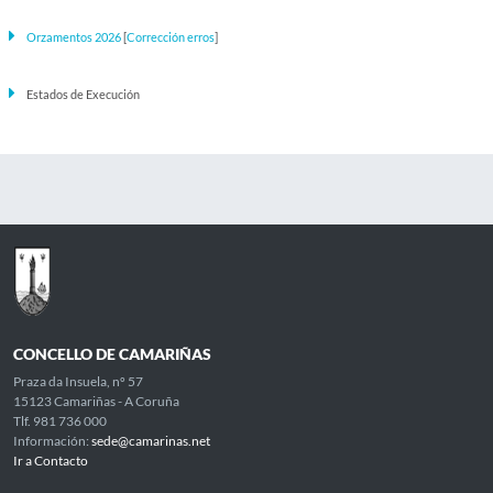
Orzamentos 2026
[
Corrección erros
]
Estados de Execución
CONCELLO DE CAMARIÑAS
Praza da Insuela, nº 57
15123 Camariñas - A Coruña
Tlf. 981 736 000
Información:
sede@camarinas.net
Ir a Contacto