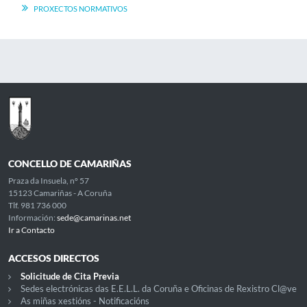
PROXECTOS NORMATIVOS
CONCELLO DE CAMARIÑAS
Praza da Insuela, nº 57
15123 Camariñas - A Coruña
Tlf. 981 736 000
Información:
sede@camarinas.net
Ir a Contacto
ACCESOS DIRECTOS
Solicitude de Cita Previa
Sedes electrónicas das E.E.L.L. da Coruña e Oficinas de Rexistro Cl@ve
As miñas xestións - Notificacións