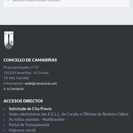
CONCELLO DE CAMARIÑAS
Praza da Insuela, nº 57
15123 Camariñas - A Coruña
Tlf. 981 736 000
Información:
sede@camarinas.net
Ir a Contacto
ACCESOS DIRECTOS
Solicitude de Cita Previa
Sedes electrónicas das E.E.L.L. da Coruña e Oficinas de Rexistro Cl@ve
As miñas xestións - Notificacións
Portal de Transparencia
Impresos xerais