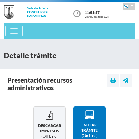
Sede electrónica
11:51:57
CONCELLO DE
CAMARIÑAS
Venres 7 de agosto 2026
Detalle trámite
Presentación recursos
administrativos
INICIAR
DESCARGAR
TRÁMITE
IMPRESOS
(on Line)
(off Line)