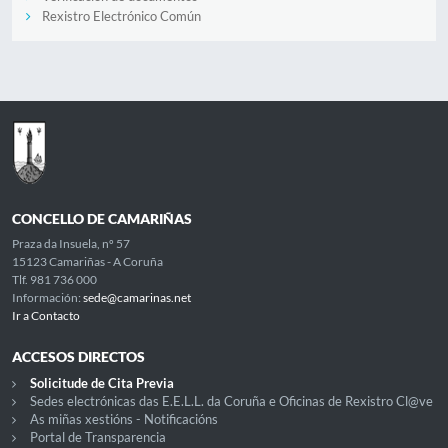
Rexistro Electrónico Común
CONCELLO DE CAMARIÑAS
Praza da Insuela, nº 57
15123 Camariñas - A Coruña
Tlf. 981 736 000
Información:
sede@camarinas.net
Ir a Contacto
ACCESOS DIRECTOS
Solicitude de Cita Previa
Sedes electrónicas das E.E.L.L. da Coruña e Oficinas de Rexistro Cl@ve
As miñas xestións - Notificacións
Portal de Transparencia