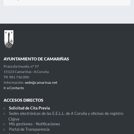
AYUNTAMIENTO DE CAMARIÑAS
Praza da Insuela, nº 57
15123 Camariñas - A Coruña
Tlf. 981 736 000
Información:
sede@camarinas.net
Ir a Contacto
ACCESOS DIRECTOS
Solicitud de Cita Previa
Sedes electrónicas de las E.E.L.L. de A Coruña y oficinas de registro
Cl@ve
Mis gestiones - Notificaciones
Portal de Transparencia