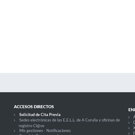
ACCESOS DIRECTOS
EN
Solicitud de Cita Previa
Sedes electrónicas de las E.E.L.L. de A Coruña y oficinas de
D
registro Cl@ve
X
Mis gestiones - Notificaciones
P