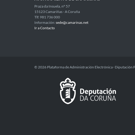
Praza da Insuela, nº 57
15123 Camariñas - A Coruña
Tlf. 981 736 000
Información:
sede@camarinas.net
Ir a Contacto
© 2026 Plataforma de Administración Electrónica · Diputación 