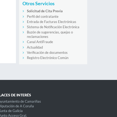
Otros Servicios
Solicitud de Cita Previa
Perfil del contratante
Entrada de Facturas Electrónicas
Sistema de Notificación Electrónica
Buzón de sugerencias, quejas o
reclamaciones
Canal AntiFraude
Actualidad
Verificación de documentos
Registro Electrónico Común
LACES DE INTERÉS
Ayuntamiento de Camariñas
iputación de A Coruña
unta de Galicia
unto Acceso Gral.