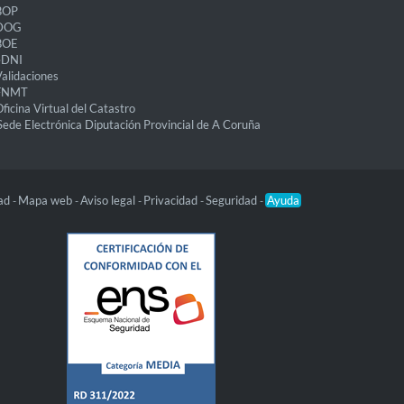
BOP
DOG
BOE
eDNI
alidaciones
FNMT
ficina Virtual del Catastro
Sede Electrónica Diputación Provincial de A Coruña
dad
Mapa web
Aviso legal
Privacidad
Seguridad
Ayuda
-
-
-
-
-