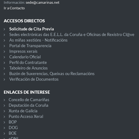
Información:
sede@camarinas.net
Ir a Contacto
ACCESOS DIRECTOS
Solicitude de Cita Previa
Sedes electrónicas das E.E.L.L. da Coruña e Oficinas de Rexistro Cl@ve
As miñas xestións - Notificacións
Portal de Transparencia
Impresos xerais
Calendario Oficial
Perfil do Contratante
Taboleiro de Anuncios
Buzón de Suxerencias, Queixas ou Reclamacións
Verificación de Documentos
ENLACES DE INTERESE
Concello de Camariñas
Deputación da Coruña
Xunta de Galicia
Punto Acceso Xeral
BOP
DOG
BOE
eDNI