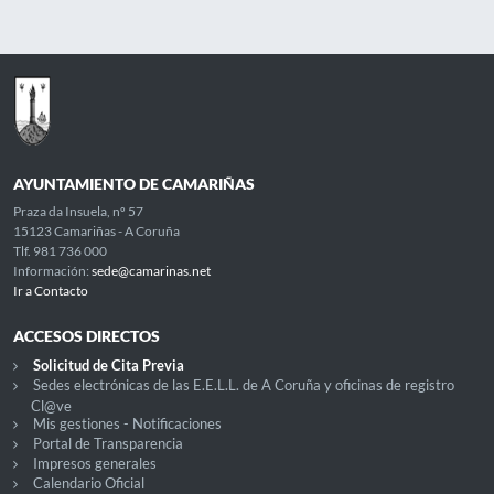
AYUNTAMIENTO DE CAMARIÑAS
Praza da Insuela, nº 57
15123 Camariñas - A Coruña
Tlf. 981 736 000
Información:
sede@camarinas.net
Ir a Contacto
ACCESOS DIRECTOS
Solicitud de Cita Previa
Sedes electrónicas de las E.E.L.L. de A Coruña y oficinas de registro
Cl@ve
Mis gestiones - Notificaciones
Portal de Transparencia
Impresos generales
Calendario Oficial