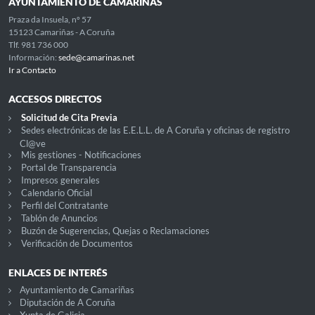
AYUNTAMIENTO DE CAMARIÑAS
Praza da Insuela, nº 57
15123 Camariñas - A Coruña
Tlf. 981 736 000
Información:
sede@camarinas.net
Ir a Contacto
ACCESOS DIRECTOS
Solicitud de Cita Previa
Sedes electrónicas de las E.E.L.L. de A Coruña y oficinas de registro
Cl@ve
Mis gestiones - Notificaciones
Portal de Transparencia
Impresos generales
Calendario Oficial
Perfil del Contratante
Tablón de Anuncios
Buzón de Sugerencias, Quejas o Reclamaciones
Verificación de Documentos
ENLACES DE INTERÉS
Ayuntamiento de Camariñas
Diputación de A Coruña
Xunta de Galicia