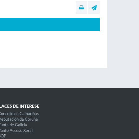
LACES DE INTERESE
oncello de Camariñas
eputación da Coruña
unta de Galicia
unto Acceso Xeral
BOP