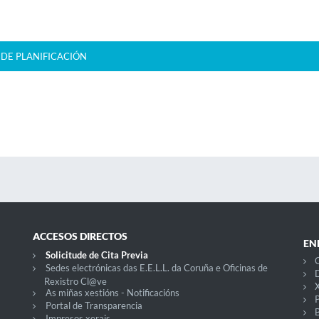
 DE PLANIFICACIÓN
ACCESOS DIRECTOS
EN
Solicitude de Cita Previa
C
Sedes electrónicas das E.E.L.L. da Coruña e Oficinas de
D
Rexistro Cl@ve
X
As miñas xestións - Notificacións
P
Portal de Transparencia
Impresos xerais