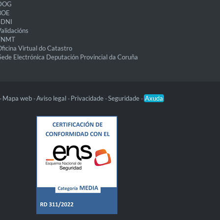
DOG
BOE
eDNI
alidacións
FNMT
ficina Virtual do Catastro
Sede Electrónica Deputación Provincial da Coruña
Mapa web
Aviso legal
Privacidade
Seguridade
Axuda
-
-
-
-
-