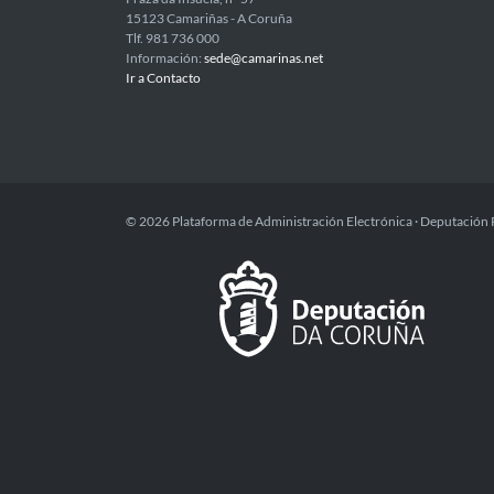
15123 Camariñas - A Coruña
Tlf. 981 736 000
Información:
sede@camarinas.net
Ir a Contacto
© 2026 Plataforma de Administración Electrónica · Deputación 