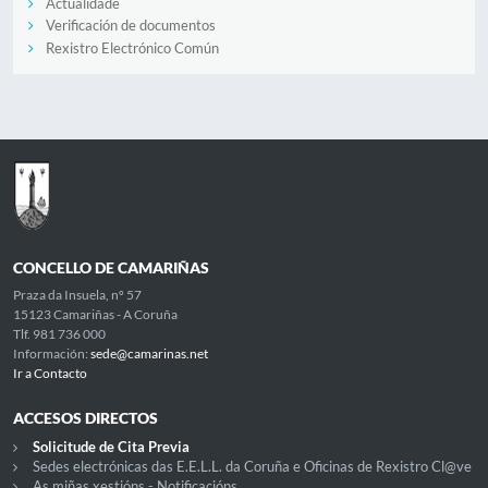
Actualidade
Verificación de documentos
Rexistro Electrónico Común
CONCELLO DE CAMARIÑAS
Praza da Insuela, nº 57
15123 Camariñas - A Coruña
Tlf. 981 736 000
Información:
sede@camarinas.net
Ir a Contacto
ACCESOS DIRECTOS
Solicitude de Cita Previa
Sedes electrónicas das E.E.L.L. da Coruña e Oficinas de Rexistro Cl@ve
As miñas xestións - Notificacións