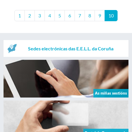
1
2
3
4
5
6
7
8
9
10
Sedes electrónicas das E.E.L.L. da Coruña
As miñas xestións