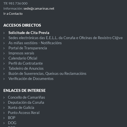
Tlf. 981 736 000
Información:
sede@camarinas.net
Ir a Contacto
ACCESOS DIRECTOS
Solicitude de Cita Previa
Sedes electrónicas das E.E.L.L. da Coruña e Oficinas de Rexistro Cl@ve
As miñas xestións - Notificacións
Portal de Transparencia
Impresos xerais
Calendario Oficial
Perfil do Contratante
Taboleiro de Anuncios
Buzón de Suxerencias, Queixas ou Reclamacións
Verificación de Documentos
ENLACES DE INTERESE
Concello de Camariñas
Deputación da Coruña
Xunta de Galicia
Punto Acceso Xeral
BOP
DOG