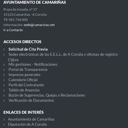
AYUNTAMIENTO DE CAMARIÑAS
Praza da Insuela, nº 57
15123 Camariñas - A Coruña
Tlf. 981 736 000
Información:
sede@camarinas.net
Ir a Contacto
ACCESOS DIRECTOS
Solicitud de Cita Previa
Sedes electrónicas de las E.E.L.L. de A Coruña y oficinas de registro
Cl@ve
Mis gestiones - Notificaciones
Portal de Transparencia
Impresos generales
Calendario Oficial
Perfil del Contratante
Tablón de Anuncios
Buzón de Sugerencias, Quejas o Reclamaciones
Verificación de Documentos
ENLACES DE INTERÉS
Ayuntamiento de Camariñas
Diputación de A Coruña