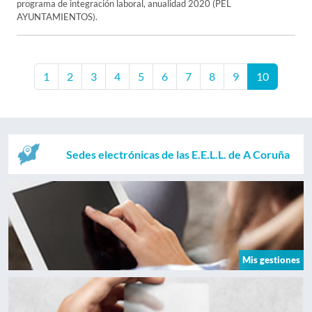
programa de integración laboral, anualidad 2020 (PEL
AYUNTAMIENTOS).
1
2
3
4
5
6
7
8
9
10
Sedes electrónicas de las E.E.L.L. de A Coruña
Mis gestiones